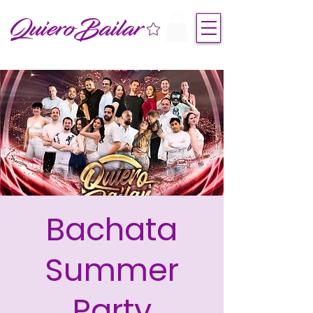
QuieroBailar
Bachata
Summer
Party