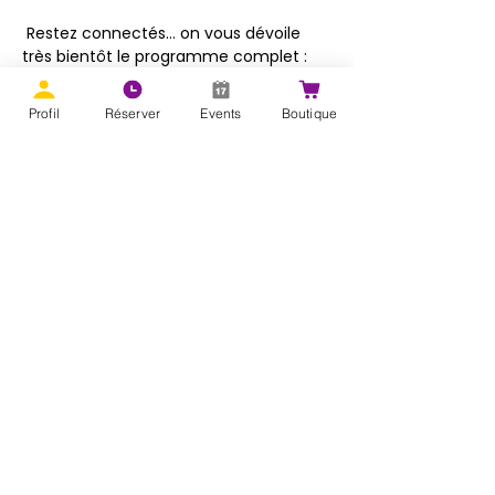
 Restez connectés… on vous dévoile 
très bientôt le programme complet : 
DJs, shows, horaires des cours et des 
soirées 🔥
Profil
Réserver
Events
Boutique
Afficher plus
Partager cet événement
Adresse