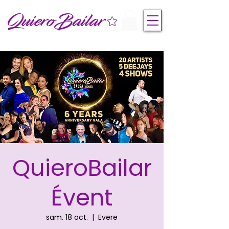
QuieroBailar
QuieroBailar
Évent
sam. 18 oct.
  |  
Evere