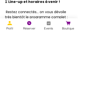
⏳ 
Line-up et horaires à venir !
 Restez connectés… on vous dévoile 
très bientôt le programme complet : 
DJs, shows, horaires des cours et des 
soirées 🔥
Profil
Réserver
Events
Boutique
Show More
Share this event