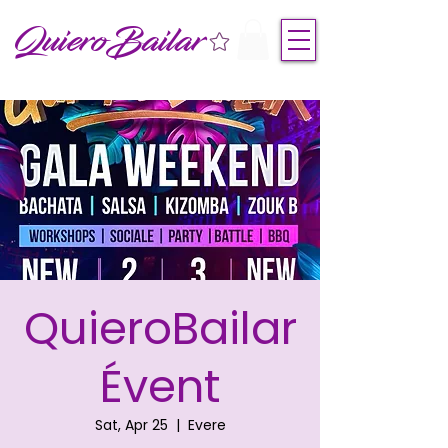
QuieroBailar
QuieroBailar
Évent
Sat, Apr 25
  |  
Evere