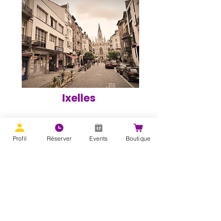
Ixelles
Profil
Réserver
Events
Boutique
Address
Avenue des Anciens Combattants
300, 1140 Evere, Belgium
Subscribe