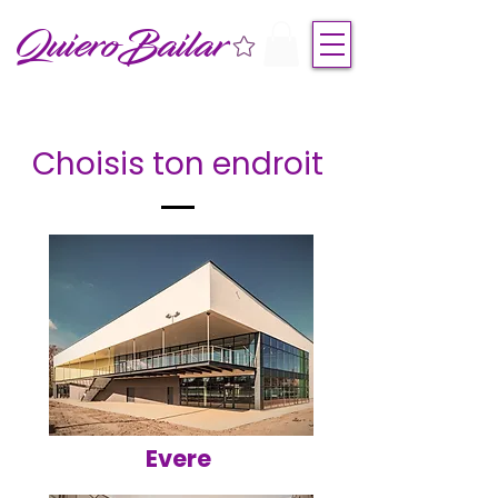
QuieroBailar
Choisis ton endroit
Evere