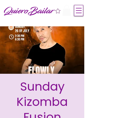
QuieroBailar
Sunday
Kizomba
Fusion