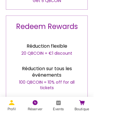
Get 5 QBCOIN
Redeem Rewards
Réduction flexible
20 QBCOIN = €1 discount
Réduction sur tous les
événements
100 QBCOIN = 10% off for all
tickets
Réduction sur tout vos
abonnements et formules
Profil
Réserver
Events
Boutique
200 QBCOIN = 10% off for all plans