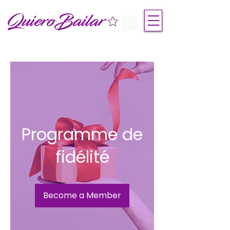
QuieroBailar
Programme de
fidélité
Become a Member